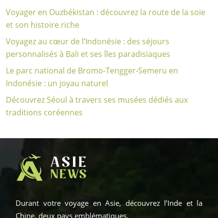
Voyager en Ouzbékistan : découvrez la route de la soie
et son histoire riche
Voyagez au cœur de l’Indonésie : des séjours
personnalisés à Bali et ses îles paradisiaques
Le parc national de Bromo-Tengger-Semeru en
Indonésie : un joyau naturel
Découvrez Séoul à travers ses musées dédiés aux
traditions coréennes
Durant votre voyage en Asie, découvrez l’Inde et la
Chine, deux pays emblématiques.