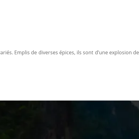
riés. Emplis de diverses épices, ils sont d’une explosion de