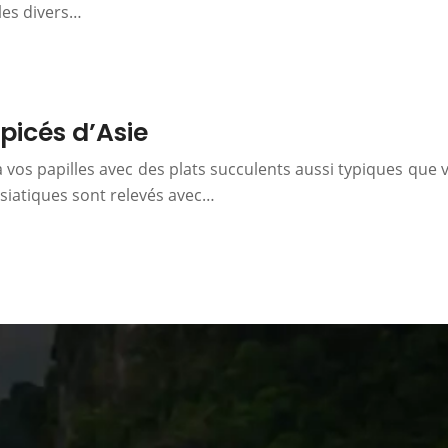
les divers…
épicés d’Asie
vos papilles avec des plats succulents aussi typiques que va
siatiques sont relevés avec…