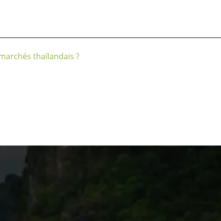
 marchés thaïlandais ?