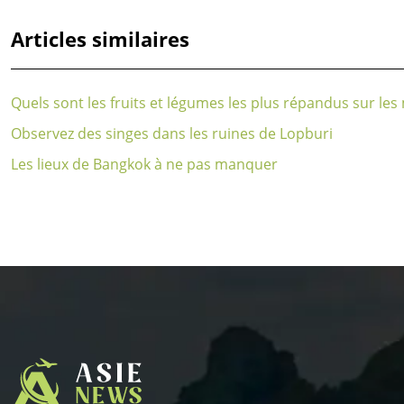
Articles similaires
Quels sont les fruits et légumes les plus répandus sur les
Observez des singes dans les ruines de Lopburi
Les lieux de Bangkok à ne pas manquer