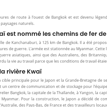
 heures de route à l’ouest de Bangkok et est devenu légen
 paysages naturels.
waï est nommé les chemins de fer de
 ville de Kanchanaburi, à 125 km de Bangkok. Il a été propo
itures de guerre. L’armée est stationnée au Myanmar. Cette 
 guerre asiatiques, ainsi que des Australiens, des Britanni
u la vie au travail parce que les conditions de travail étaient
 la rivière Kwaï
cible principale pour le Japon et la Grande-Bretagne de se
était un centre de communication et de stockage pour l’équi
relier Bangkok, la capitale de la Thaïlande, à Yangon, la ca
t le Myanmar. Pour la construction, le Japon a décidé de
Australie, des Pays-Bas, de France et des travailleurs locau